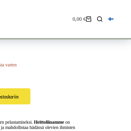
0,00
€
Ostoskori
sta varten
ostoskoriin
ien pelastamiseksi.
Heittoliinamme
on
ta ja mahdollistaa hädässä olevien ihmisten