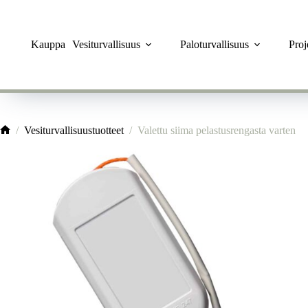
Skip
to
content
Kauppa
Vesiturvallisuus
Paloturvallisuus
Pro
/
Vesiturvallisuustuotteet
/
Valettu siima pelastusrengasta varten
Home