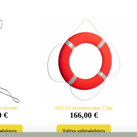
s ripustin
SOLAS-pelastusrengas 2.5kg
0
€
166,00
€
llä
Tällä
oehdoista
Valitse vaihtoehdoista
otteella
tuotteella