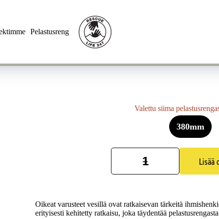
jektimme
Pelastusrengas
Yhteys
Valettu siima pelastusrenga
380mm
Lisää 
Valettu
siima
pelastusrengasta
varten
määrä
Oikeat varusteet vesillä ovat ratkaisevan tärkeitä ihmishenk
erityisesti kehitetty ratkaisu, joka täydentää pelastusrengas