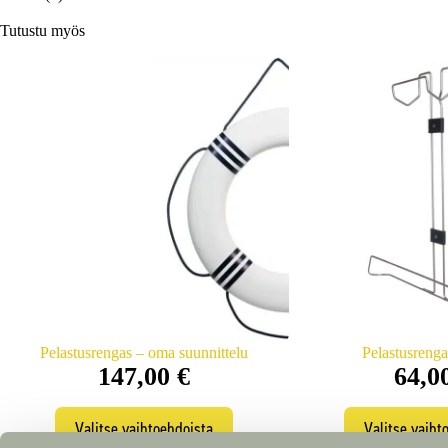
Tutustu myös
Pelastusrengas – oma suunnittelu
Pelastusrenga
147,00
€
64,0
Tällä
Tä
Valitse vaihtoehdoista
Valitse vaiht
tuotteella
tu