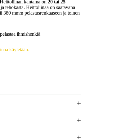
. Heittoliinan kantama on
20 tai 25
 ja tehokasta. Heittoliinaa on saatavana
pii 380 mm:n pelastusrenkaaseen ja toinen
 pelastaa ihmishenkiä.
iinaa käytetään.