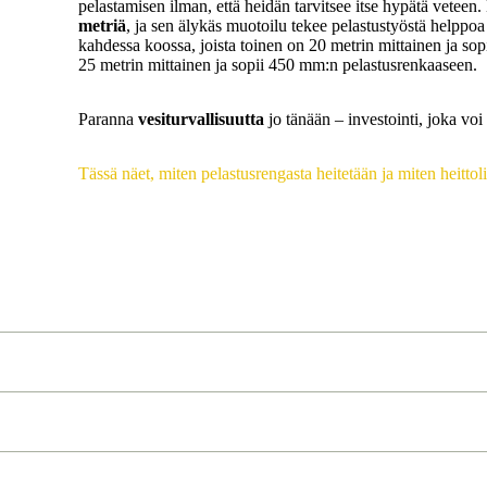
pelastamisen ilman, että heidän tarvitsee itse hypätä veteen
metriä
, ja sen älykäs muotoilu tekee pelastustyöstä helppoa
kahdessa koossa, joista toinen on 20 metrin mittainen ja so
25 metrin mittainen ja sopii 450 mm:n pelastusrenkaaseen.
Paranna
vesiturvallisuutta
jo tänään – investointi, joka voi
Tässä näet, miten pelastusrengasta heitetään ja miten heittol