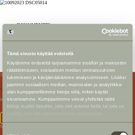
DOKUMENTTI
Alla on koottu kaikki julkaisut ja asiakirjat, jotka
voivat olla hyödyllisiä, kun harkitset rantalaitteistosi
varustamista hengenpelastuslaitteilla. Jos sinulla on
kysyttävää tai tarvitset apua, ota rohkeasti yhteyttä
Tämä sivusto käyttää evästeitä
meihin. Tarjoamme myös apua paikan päällä
tehtäviin riskianalyyseihin.
Käytämme evästeitä tarjoamamme sisällön ja mainosten
räätälöimiseen, sosiaalisen median ominaisuuksien
SRVFS 2007:5
tukemiseen ja kävijämäärämme analysoimiseen. Lisäksi
jaamme sosiaalisen median, mainosalan ja analytiikka-
YLEINEN NEUVONTA
alan kumppaneillemme tietoja siitä, miten käytät
sivustoamme. Kumppanimme voivat yhdistää näitä
Kansallisen pelastuslaitoksen perussäännöt
tietoja muihin tietoihin, joita olet antanut heille tai joita on
kerätty, kun olet käyttänyt heidän palvelujaan.
Avaa
MSB
S