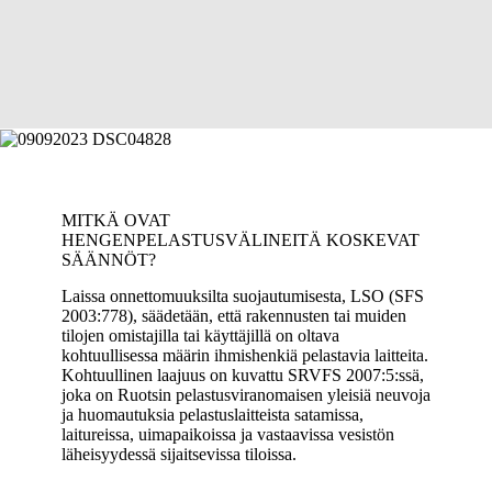
MITKÄ OVAT
HENGENPELASTUSVÄLINEITÄ KOSKEVAT
SÄÄNNÖT?
Laissa onnettomuuksilta suojautumisesta, LSO (SFS
2003:778), säädetään, että rakennusten tai muiden
tilojen omistajilla tai käyttäjillä on oltava
kohtuullisessa määrin ihmishenkiä pelastavia laitteita.
Kohtuullinen laajuus on kuvattu SRVFS 2007:5:ssä,
joka on Ruotsin pelastusviranomaisen yleisiä neuvoja
ja huomautuksia pelastuslaitteista satamissa,
laitureissa, uimapaikoissa ja vastaavissa vesistön
läheisyydessä sijaitsevissa tiloissa.