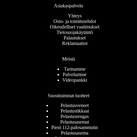
Asiakaspalvelu
Yhteys
Osto- ja toimitusehdot
Oikeudelliset vaatimukset
Tietosuojakäytäntö
Palautukset
Reklamaatiot
Meistä
Tarinamme
Palvelumme
Videopankki
Suosituimmat tuotteet
Pelastusveneet
Pelastustikkaat
Pelastusrengas
Pelastusasemat
Pieni 112-palosammutin
Pelastusasema