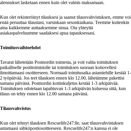
alennukset lasketaan ennen kuin olet valmis maksamaan.
Kun olet rekisteröinyt tilauksesi ja saanut tilausvahvistuksen, emme voi
enää peruuttaa tilaustasi, varsinkaan sesonkiaikana. Teemme kuitenkin
aina kaikkemme auttaaksemme sinua. Ota yhteyttä
asiakaspalveluumme saadaksesi apua tapauksessasi.
Toimitusvaihtoehdot
Tavarat lähetetään Postnordin toimesta, ja voit valita toimituksen
paikalliselle postitoimistolle tai toimituksen suoraan kotiovellesi
ilmoittamaasi osoitteeseen. Normaali toimitusaika asiamiehille kestää 1-
2 työpäivää. Jos teet tilauksen ennen klo 12.00, lähetämme pakettisi
samana päivänä. Postnordin kotiinkuljetus kestää 1-3 arkipäivää.
Toimituksen odotetaan tapahtuvan 1-3 arkipäivän kuluessa siitä, kun
tilaus on tehty ennen klo 12.00 samana päivänä.
Tilausvahvistus
Kun olet tehnyt tilauksen Rescuelife247:lle, saat tilausvahvistuksen
antamaasi sähköpostiosoitteeseen. Rescuelife247:n kanssa ei ole