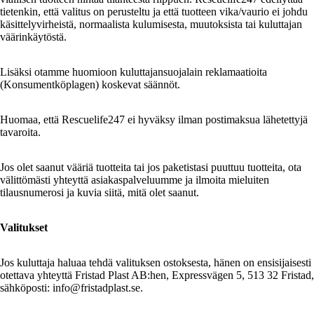
tietenkin, että valitus on perusteltu ja että tuotteen vika/vaurio ei johdu
käsittelyvirheistä, normaalista kulumisesta, muutoksista tai kuluttajan
väärinkäytöstä.
Lisäksi otamme huomioon kuluttajansuojalain reklamaatioita
(Konsumentköplagen) koskevat säännöt.
Huomaa, että Rescuelife247 ei hyväksy ilman postimaksua lähetettyjä
tavaroita.
Jos olet saanut vääriä tuotteita tai jos paketistasi puuttuu tuotteita, ota
välittömästi yhteyttä asiakaspalveluumme ja ilmoita mieluiten
tilausnumerosi ja kuvia siitä, mitä olet saanut.
Valitukset
Jos kuluttaja haluaa tehdä valituksen ostoksesta, hänen on ensisijaisesti
otettava yhteyttä Fristad Plast AB:hen, Expressvägen 5, 513 32 Fristad,
sähköposti: info@fristadplast.se.