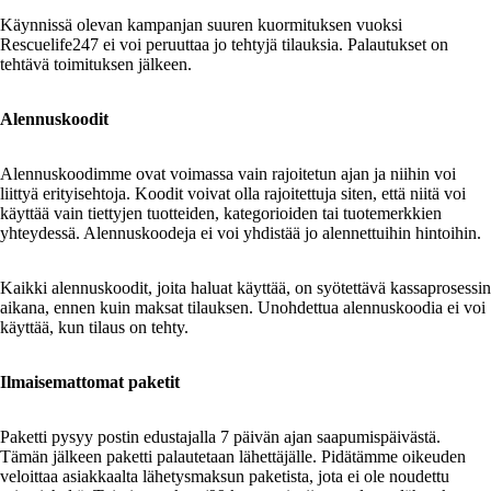
Käynnissä olevan kampanjan suuren kuormituksen vuoksi
Rescuelife247 ei voi peruuttaa jo tehtyjä tilauksia. Palautukset on
tehtävä toimituksen jälkeen.
Alennuskoodit
Alennuskoodimme ovat voimassa vain rajoitetun ajan ja niihin voi
liittyä erityisehtoja. Koodit voivat olla rajoitettuja siten, että niitä voi
käyttää vain tiettyjen tuotteiden, kategorioiden tai tuotemerkkien
yhteydessä. Alennuskoodeja ei voi yhdistää jo alennettuihin hintoihin.
Kaikki alennuskoodit, joita haluat käyttää, on syötettävä kassaprosessin
aikana, ennen kuin maksat tilauksen. Unohdettua alennuskoodia ei voi
käyttää, kun tilaus on tehty.
Ilmaisemattomat paketit
Paketti pysyy postin edustajalla 7 päivän ajan saapumispäivästä.
Tämän jälkeen paketti palautetaan lähettäjälle. Pidätämme oikeuden
veloittaa asiakkaalta lähetysmaksun paketista, jota ei ole noudettu