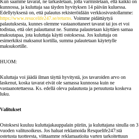
Kun saamme tavarat, ne tarkastetaan, jotta varmistetaan, että kaikki on
kunnossa, ja kuluttaja saa täyden hyvityksen 14 päivän kuluessa.
Edellytyksenä on, että palautus rekisteröidään verkkosivustollamme:
https://www.resucelife247.se/returns.
Voimme pidättäytyä
palautuksesta, kunnes olemme vastaanottaneet tavarat tai jos et voi
todistaa, että olet palauttanut ne. Summa palautetaan käyttäen samaa
maksutapaa, jota kuluttaja käytti ostoksessa. Jos kuluttaja on
esimerkiksi maksanut kortilla, summa palautetaan käytetylle
maksukortille.
HUOM:
Kuluttaja voi jäädä ilman täyttä hyvitystä, jos tavaroiden arvo on
laskenut, koska tavarat eivät ole samassa kunnossa kuin ne
vastaanotettaessa. Ks. edellä oleva palautusta ja peruutusta koskeva
luku.
Valitukset
Ostoksesi kuuluu kuluttajakauppalain piiriin, ja kuluttajana sinulla on 3
vuoden valitusoikeus. Jos haluat reklamoida Resquelife247:stä
ostetusta tuotteesta, viittaamme reklamaatioita varten tarkoitettuun