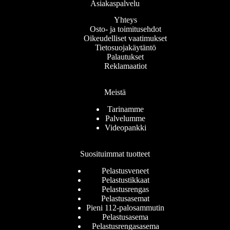
Asiakaspalvelu
Yhteys
Osto- ja toimitusehdot
Oikeudelliset vaatimukset
Tietosuojakäytäntö
Palautukset
Reklamaatiot
Meistä
Tarinamme
Palvelumme
Videopankki
Suosituimmat tuotteet
Pelastusveneet
Pelastustikkaat
Pelastusrengas
Pelastusasemat
Pieni 112-palosammutin
Pelastusasema
Pelastusrengasasema