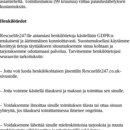
asiamieheltä. Toimitusmaksu (99 kruunua) viittaa palautuslähetyksen
kustannuksiin.
Henkilötiedot
Rescuelife247:lle antamiasi henkilötietoja käsitellään GDPR:n
mukaisesti ja äärimmäisen kunnioittavasti. Suostumuksellasi käytämme
kerättyjä tietoja täyttääkseen sitoumuksemme sinua kohtaan ja
tarjotaksemme odottamaasi palvelua. Tarvitsemme henkilötietojasi
seuraaviin tarkoituksiin:
– Jotta voit luoda henkilökohtaisen jäsentilin Rescuelife247.co.uk-
sivustolle.
– Jotta voimme käsitellä tilauksesi ja maksun ja toimittaa sen sinulle.
– Voidaksemme ilmoittaa sinulle toimituksen tilasta tai ottaa sinuun
yhteyttä, jos tilauksesi toimittamisessa ilmenee ongelmia.
– Voidaksemme lähettää sinulle mielenkiintoisia tarjouksia ja muuta