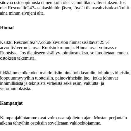
sitovaa ostosopimusta ennen kuin olet saanut tilausvahvistuksen. Jos
olet Rescuelife247-asiakasklubin jäsen, löydät tilausvahvistukset/kuitit
aina minun sivujeni alta.
Hinnat
Kaikki Rescuelife247.co.uk-sivuston hinnat sisältävät 25 %
arvonlisäveron ja ovat Ruotsin kruunuja. Hinnat ovat voimassa
Ruotsissa. Jos tilaukseen sisältyy toimitusmaksu, se ilmoitetaan ennen
ostoksen tekemistä.
Pidätämme oikeuden mahdollisiin hintapoikkeamiin, toimitusvirheisiin,
loppuunmyytyihin tuotteisiin, painovirheisiin jne., jotka johtuvat
inhimillisistä ja teknisistä virheistä sekä esim. valuutta- ja
veromuutoksista.
Kampanjat
Kampanjahintamme ovat voimassa rajoitetun ajan. Mustan perjantain
aikana tehtyihin ostoksiin sovelletaan vakioehtojamme.