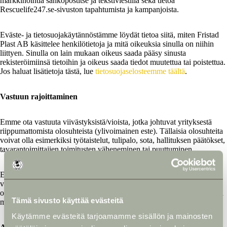
markkinointia sähköpostitse ja tekstiviestillä sekä tietoa
Rescuelife247.se-sivuston tapahtumista ja kampanjoista.
Eväste- ja tietosuojakäytännöstämme löydät tietoa siitä, miten Fristad
Plast AB käsittelee henkilötietoja ja mitä oikeuksia sinulla on niihin
liittyen. Sinulla on lain mukaan oikeus saada pääsy sinusta
rekisteröimiinsä tietoihin ja oikeus saada tiedot muutettua tai poistettua.
Jos haluat lisätietoja tästä, lue
tietosuojaselosteemme täältä
.
Vastuun rajoittaminen
Emme ota vastuuta viivästyksistä/vioista, jotka johtuvat yrityksestä
riippumattomista olosuhteista (ylivoimainen este). Tällaisia olosuhteita
voivat olla esimerkiksi työtaistelut, tulipalo, sota, hallituksen päätökset,
tavarantoimittajien toimitusten väheneminen tai puuttuminen.
Emme ota vastuuta tuotteesta mahdollisesti aiheutuvista epäsuorista
vahingoista. Vastuuta ei myöskään oteta tuotteisiin/tuotteen
ominaisuuksiin tehdyistä muutoksista, joita asianomainen toimittaja on
Tämä sivusto käyttää evästeitä
muuttanut, eikä muista tekijöistä, joihin emme voi vaikuttaa.
Käytämme evästeitä tarjoamamme sisällön ja mainosten