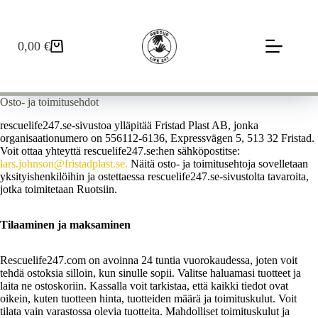
0,00
€
Osto- ja toimitusehdot
rescuelife247.se-sivustoa ylläpitää Fristad Plast AB, jonka
organisaationumero on 556112-6136, Expressvägen 5, 513 32 Fristad.
Voit ottaa yhteyttä rescuelife247.se:hen sähköpostitse:
lars.johnson@fristadplast.se.
Näitä osto- ja toimitusehtoja sovelletaan
yksityishenkilöihin ja ostettaessa rescuelife247.se-sivustolta tavaroita,
jotka toimitetaan Ruotsiin.
Tilaaminen ja maksaminen
Rescuelife247.com on avoinna 24 tuntia vuorokaudessa, joten voit
tehdä ostoksia silloin, kun sinulle sopii. Valitse haluamasi tuotteet ja
laita ne ostoskoriin. Kassalla voit tarkistaa, että kaikki tiedot ovat
oikein, kuten tuotteen hinta, tuotteiden määrä ja toimituskulut. Voit
tilata vain varastossa olevia tuotteita. Mahdolliset toimituskulut ja