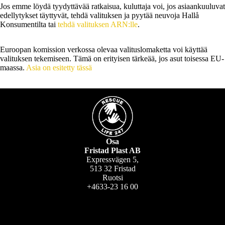
Jos emme löydä tyydyttävää ratkaisua, kuluttaja voi, jos asiaankuuluvat
edellytykset täyttyvät, tehdä valituksen ja pyytää neuvoja Hallå
Konsumentilta tai
tehdä valituksen ARN:lle
.
Euroopan komission verkossa olevaa valituslomaketta voi käyttää
valituksen tekemiseen. Tämä on erityisen tärkeää, jos asut toisessa EU-
maassa.
Asia on esitetty tässä
Osa
Fristad Plast AB
Expressvägen 5,
513 32 Fristad
Ruotsi
+4633-23 16 00