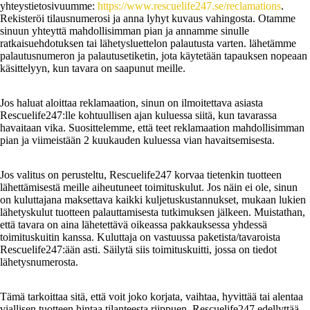
yhteystietosivuumme:
https://www.rescuelife247.se/reclamations
.
Rekisteröi tilausnumerosi ja anna lyhyt kuvaus vahingosta. Otamme
sinuun yhteyttä mahdollisimman pian ja annamme sinulle
ratkaisuehdotuksen tai lähetysluettelon palautusta varten. lähetämme
palautusnumeron ja palautusetiketin, jota käytetään tapauksen nopeaan
käsittelyyn, kun tavara on saapunut meille.
Jos haluat aloittaa reklamaation, sinun on ilmoitettava asiasta
Rescuelife247:lle kohtuullisen ajan kuluessa siitä, kun tavarassa
havaitaan vika. Suosittelemme, että teet reklamaation mahdollisimman
pian ja viimeistään 2 kuukauden kuluessa vian havaitsemisesta.
Jos valitus on perusteltu, Rescuelife247 korvaa tietenkin tuotteen
lähettämisestä meille aiheutuneet toimituskulut. Jos näin ei ole, sinun
on kuluttajana maksettava kaikki kuljetuskustannukset, mukaan lukien
lähetyskulut tuotteen palauttamisesta tutkimuksen jälkeen. Muistathan,
että tavara on aina lähetettävä oikeassa pakkauksessa yhdessä
toimituskuitin kanssa. Kuluttaja on vastuussa paketista/tavaroista
Rescuelife247:ään asti. Säilytä siis toimituskuitti, jossa on tiedot
lähetysnumerosta.
Tämä tarkoittaa sitä, että voit joko korjata, vaihtaa, hyvittää tai alentaa
viallisen tuotteen hintaa tilanteesta riippuen. Rescuelife247 edellyttää