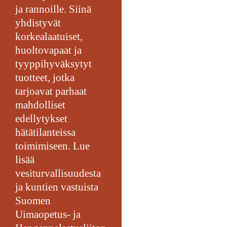
ja rannoille. Siinä
yhdistyvät
korkealaatuiset,
huoltovapaat ja
tyyppihyväksytyt
tuotteet, jotka
tarjoavat parhaat
mahdolliset
edellytykset
hätätilanteissa
toimimiseen. Lue
lisää
vesiturvallisuudesta
ja kuntien vastuista
Suomen
Uimaopetus- ja