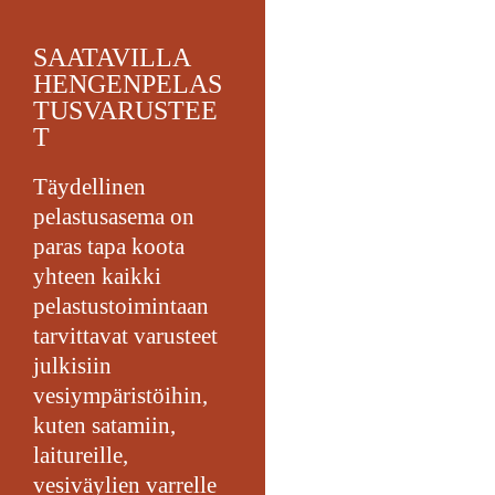
SAATAVILLA
HENGENPELAS
TUSVARUSTEE
T
Täydellinen
pelastusasema on
paras tapa koota
yhteen kaikki
pelastustoimintaan
tarvittavat varusteet
julkisiin
vesiympäristöihin,
kuten satamiin,
laitureille,
vesiväylien varrelle