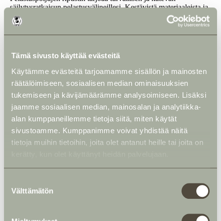
säilytysratkaisun pelastusvälineillesi. Kestävistä materiaaleista ja
käyttäjäystävällisestä suunnittelusta valmistettu ripustin takaa,
että pelastusrengas on helposti saatavilla aina tarvittaessa.
Saatavana kahtena vaihtoehtona, toinen pienemmälle 380 mm:n
pelastusrenkaalle ja toinen 450 mm:n pelastusrenkaalle. Pidä
vesiturvallisuusvälineesi järjestyksessä ja helposti saatavilla
Tämä sivusto käyttää evästeitä
luotettavan pelastusrengasripustimen avulla. Kiinnitetään
ruuveilla tai nauloilla seinään (ei sisälly).
Käytämme evästeitä tarjoamamme sisällön ja mainosten
räätälöimiseen, sosiaalisen median ominaisuuksien
tukemiseen ja kävijämäärämme analysoimiseen. Lisäksi
jaamme sosiaalisen median, mainosalan ja analytiikka-
alan kumppaneillemme tietoja siitä, miten käytät
sivustoamme. Kumppanimme voivat yhdistää näitä
Lisätiedot
tietoja muihin tietoihin, joita olet antanut heille tai joita on
kerätty, kun olet käyttänyt heidän palvelujaan.
Arviot (0)
Tutustu myös
S
Välttämätön
u
o
s