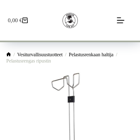
Skip
to
content
0,00
€
Ostoskori
/
Vesiturvallisuustuotteet
/
Pelastusrenkaan haltija
/
Home
Pelastusrengas ripustin