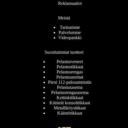
Reklamaatiot
Meistä
Tarinamme
Palvelumme
Videopankki
Suosituimmat tuotteet
Pelastusveneet
Pelastustikkaat
Pelastusrengas
Pelastusasemat
Pieni 112-palosammutin
Pelastusasema
Pelastusrengasasema
Kettinkitikkaat
Kiinteät konsolitikkaat
Metalliköysitikaat
Kääntötikkaat