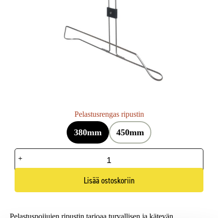
Pelastusrengas ripustin
380mm
450mm
Pelastusrengas
ripustin
määrä
Lisää ostoskoriin
Pelastuspoijujen ripustin tarjoaa turvallisen ja kätevän