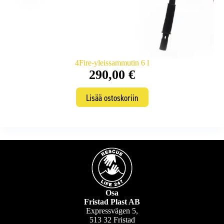
4Fire-yleissammutin 6 l
290,00
€
Lisää ostoskoriin
Osa
Fristad Plast AB
Expressvägen 5,
513 32 Fristad