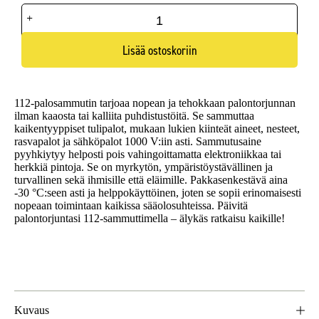
Pieni
112
Palosammutin
määrä
Lisää ostoskoriin
112-palosammutin tarjoaa nopean ja tehokkaan palontorjunnan
ilman kaaosta tai kalliita puhdistustöitä. Se sammuttaa
kaikentyyppiset tulipalot, mukaan lukien kiinteät aineet, nesteet,
rasvapalot ja sähköpalot 1000 V:iin asti. Sammutusaine
pyyhkiytyy helposti pois vahingoittamatta elektroniikkaa tai
herkkiä pintoja. Se on myrkytön, ympäristöystävällinen ja
turvallinen sekä ihmisille että eläimille. Pakkasenkestävä aina
-30 °C:seen asti ja helppokäyttöinen, joten se sopii erinomaisesti
nopeaan toimintaan kaikissa sääolosuhteissa. Päivitä
palontorjuntasi 112-sammuttimella – älykäs ratkaisu kaikille!
Kuvaus