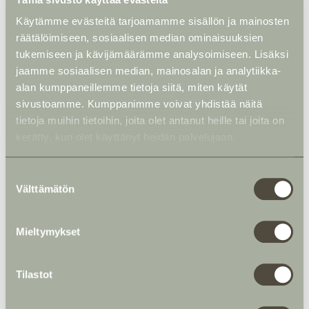
Käytämme evästeitä tarjoamamme sisällön ja mainosten
räätälöimiseen, sosiaalisen median ominaisuuksien
tukemiseen ja kävijämäärämme analysoimiseen. Lisäksi
jaamme sosiaalisen median, mainosalan ja analytiikka-
alan kumppaneillemme tietoja siitä, miten käytät
sivustoamme. Kumppanimme voivat yhdistää näitä
tietoja muihin tietoihin, joita olet antanut heille tai joita on
kerätty, kun olet käyttänyt heidän palvelujaan.
S
Välttämätön
u
o
s
Mieltymykset
t
u
m
Tilastot
u
k