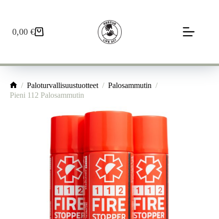
Skip
to
content
0,00
€
Ostoskori
/
Paloturvallisuustuotteet
/
Palosammutin
/
Home
Pieni 112 Palosammutin