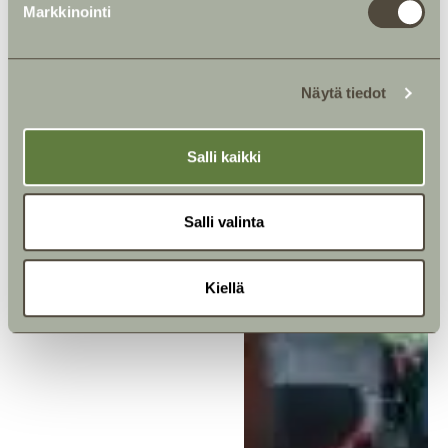
Markkinointi
s
e
n
Näytä tiedot
v
a
l
Salli kaikki
i
n
t
Salli valinta
a
Kiellä