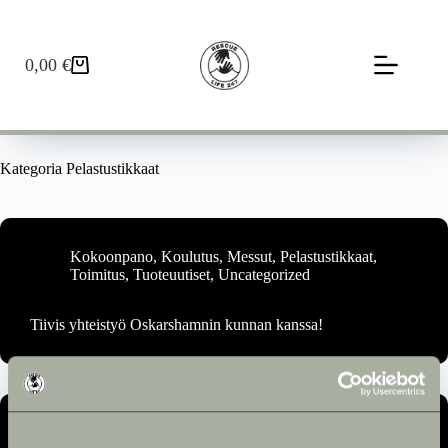
0,00
€
Kategoria
Pelastustikkaat
Kokoonpano
,
Koulutus
,
Messut
,
Pelastustikkaat
,
Toimitus
,
Tuoteuutiset
,
Uncategorized
Tiivis yhteistyö Oskarshamnin kunnan kanssa!
Koulutus
,
Messut
,
Pelastustikkaat
,
Toimitus
,