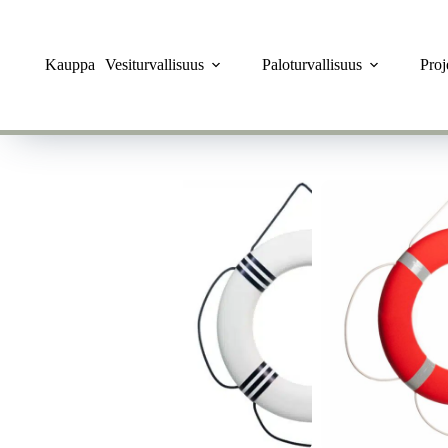
Skip
to
content
Kauppa
Vesiturvallisuus
Paloturvallisuus
Pro