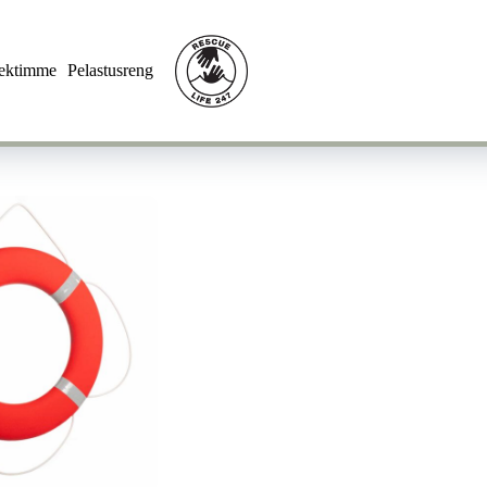
jektimme
Pelastusrengas
Yhteys