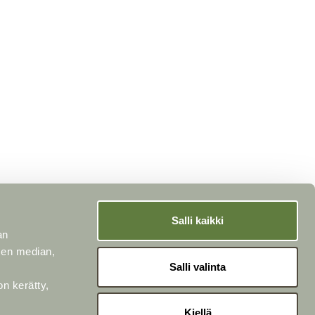
Salli kaikki
an
Suosituimmat tuotteet
sen median,
Pelastusveneet
Salli valinta
Pelastustikkaat
Pelastusrengas
on kerätty,
Pelastusasemat
Pieni 112-palosammutin
Kiellä