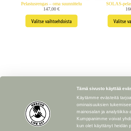
Pelastusrengas – oma suunnittelu
SOLAS-pelas
147,00
€
16
Tällä
Valitse vaihtoehdoista
Valitse v
tuotteella
on
useampi
muunnelma.
Voit
tehdä
valinnat
tuotteen
sivulla.
Tämä sivusto käyttää eväs
Asiakaspalvelu
Käytämme evästeitä tarjoa
ominaisuuksien tukemisee
Yhteys
mainosalan ja analytiikka-
Osto- ja toim
Oikeudelliset
Kumppanimme voivat yhdistää 
Tietosuojakäy
Osa
kun olet käyttänyt heidän 
Palautukset
Fristad Plast AB