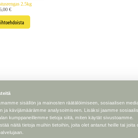
tusrengas 2.5kg
6,00
€
Tällä
aihtoehdoista
tuotteella
on
useampi
muunnelma.
Voit
tehdä
valinnat
tuotteen
sivulla.
teitä
Meistä
mamme sisällön ja mainosten räätälöimiseen, sosiaalisen medi
n ja kävijämäärämme analysoimiseen. Lisäksi jaamme sosiaali
Tarinamme
alan kumppaneillemme tietoja siitä, miten käytät sivustoamme.
itusehdot
Palvelumme
 vaatimukset
Videopankki
näitä tietoja muihin tietoihin, joita olet antanut heille tai joita 
täntö
palvelujaan.