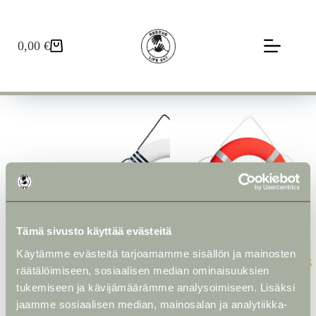
Skip
to
content
0,00
€
Ostoskori
Tämä sivusto käyttää evästeitä
Käytämme evästeitä tarjoamamme sisällön ja mainosten
Pelastusrengas – oma
SOLAS-pelastusrengas 2.5kg
räätälöimiseen, sosiaalisen median ominaisuuksien
suunnittelu
166,00
€
147,00
€
tukemiseen ja kävijämäärämme analysoimiseen. Lisäksi
jaamme sosiaalisen median, mainosalan ja analytiikka-
Tällä
Tällä
Valitse vaihtoehdoista
Valitse vaihtoehdoista